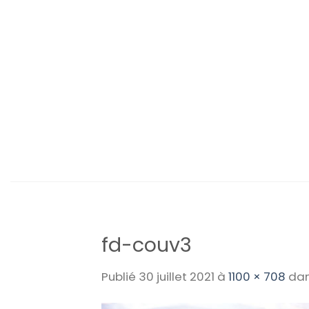
Passer
au
contenu
fd-couv3
Publié
30 juillet 2021
à
1100 × 708
da