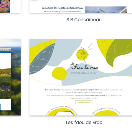
S R Concarneau
Les faou de vrac