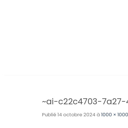
Passer
au
contenu
~ai-c22c4703-7a27-
Publié
14 octobre 2024
à
1000 × 100