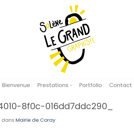
Bienvenue
Prestations
Portfolio
Contact
4010-8f0c-016dd7ddc290_
0
dans
Mairie de Coray