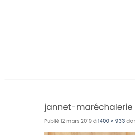
Passer
au
contenu
jannet-maréchalerie
Publié
12 mars 2019
à
1400 × 933
da