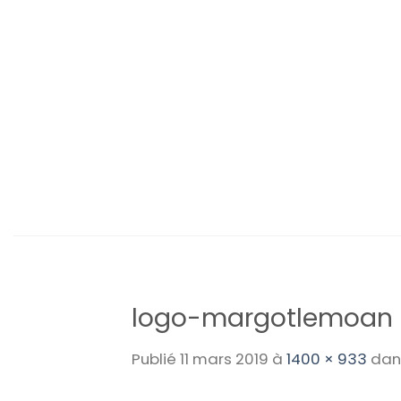
Passer
au
contenu
logo-margotlemoan
Publié
11 mars 2019
à
1400 × 933
da